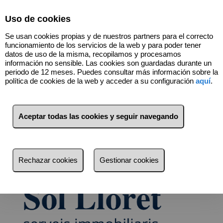
Select Language
▼
Uso de cookies
Se usan cookies propias y de nuestros partners para el correcto
funcionamiento de los servicios de la web y para poder tener
datos de uso de la misma, recopilamos y procesamos
información no sensible. Las cookies son guardadas durante un
periodo de 12 meses. Puedes consultar más información sobre la
política de cookies de la web y acceder a su configuración
aquí
.
Contáctanos
Aceptar todas las cookies y seguir navegando
¿Buscas comprar, vender o alquilar una
vivienda? Estamos aquí para ayudarte.
Déjanos tu mensaje y uno de nuestros
asesores te contactará lo antes posible para
Rechazar cookies
Gestionar cookies
ofrecerte un servicio personalizado.