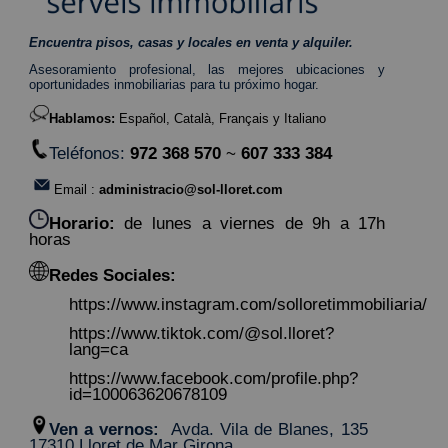
Encuentra pisos, casas y locales en venta y alquiler.
Asesoramiento profesional, las mejores ubicaciones y
oportunidades inmobiliarias para tu próximo hogar.
Hablamos:
Español, Català, Français y Italiano
Teléfonos:
972 368 570
~
607 333 384
Email :
administracio@sol-lloret.com
Horario:
de lunes a viernes de 9h a 17h
horas
Redes Sociales:
https://www.instagram.com/solloretimmobiliaria/
https://www.tiktok.com/@sol.lloret?
lang=ca
https://www.facebook.com/profile.php?
id=100063620678109
Ven a vernos:
Avda. Vila de Blanes, 135
17310 Lloret de Mar Girona